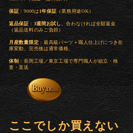
保証
：9000は
1年保証
（業務用途OK）
返品保証
：
3週間お試し
。合わなければ全額返金
（返品送料のみご負担）
月産数量限定
：最高級パーツ＋職人仕上げにつき在
庫変動。完売後は通常価格。
体制
：長岡工場／東京工場で専門職人が組立・検
査・直送
ここでしか買えない