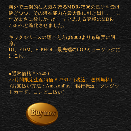
海外で圧倒的な人気を誇るMDR-7506の長所を受け
継ぎつつ、その潜在能力を最大限に引き出し、「こ
れがまさに欲しかった！」と思える究極のMDR-
7506へと進化させました。
キック&ベースの聴こえ方は9000よりも確実に明
瞭。
DJ、EDM、HIPHOP...最先端のPOPミュージックに
はこれ。
●通常価格￥35400
>>月間限定生産特価￥27612（税込、送料無料）
(お支払い方法：AmazonPay、銀行振込、クレジッ
トカード、コンビニ払い）