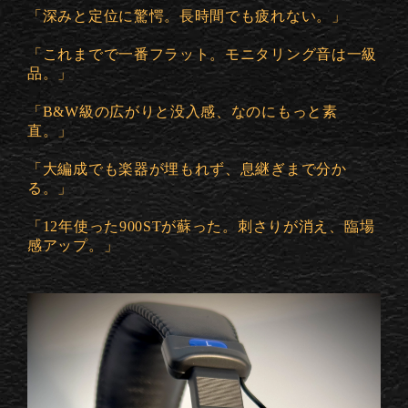
「深みと定位に驚愕。長時間でも疲れない。」
「これまでで一番フラット。モニタリング音は一級
品。」
「B&W級の広がりと没入感、なのにもっと素
直。」
「大編成でも楽器が埋もれず、息継ぎまで分か
る。」
「12年使った900STが蘇った。刺さりが消え、臨場
感アップ。」