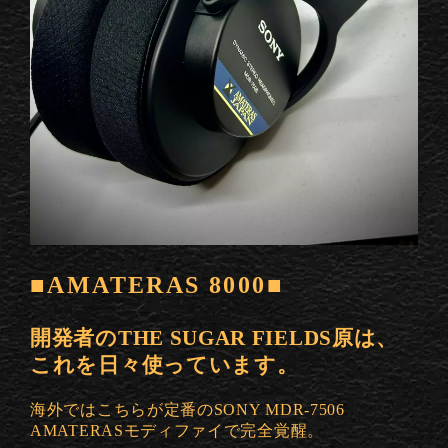
■AMATERAS 8000■
開発者のTHE SUGAR FIELDS原は、
これを日々使っています。
海外ではこちらが定番のSONY MDR-7506
AMATERASモディファイで完全覚醒。