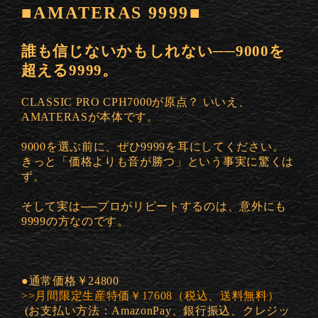
■AMATERAS 9999■
誰も信じないかもしれない──9000を
超える9999。
CLASSIC PRO CPH7000が原点？ いいえ、
AMATERASが本体です。
9000を選ぶ前に、ぜひ9999を耳にしてください。
きっと「価格よりも音が勝つ」という事実に驚くは
ず。
そして実は──プロがリピートするのは、意外にも
9999の方なのです。
●通常価格￥24800
>>月間限定生産特価￥17608（税込、送料無料）
(お支払い方法：AmazonPay、銀行振込、クレジッ