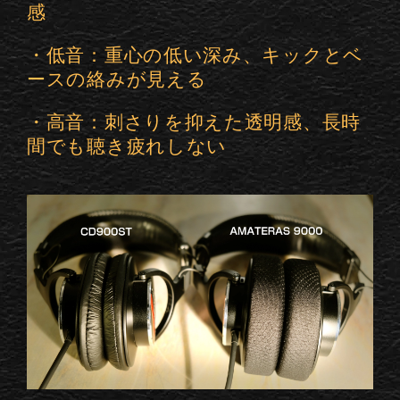
感
・低音：重心の低い深み、キックとベ
ースの絡みが見える
・高音：刺さりを抑えた透明感、長時
間でも聴き疲れしない