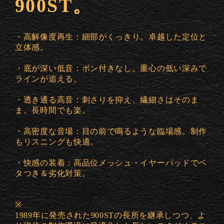
900ST。
・高解像度再生：細部がくっきり。卓越した定位と
立体感。
・底が深い低音：ボン付きなし。重心の低い深みで
ラインが追える。
・透き通る高音：刺さりを抑え、繊細さはそのま
ま。長時間でも楽。
・高密度な音場：目の前で鳴るような臨場感。制作
もリスニングも快適。
・快感の装着：高品位メッシュ・イヤーパッドでベ
タつき＆劣化対策。
※
1989年に発売された900STの長所を継承しつつ、よ