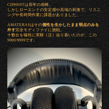
CD900STは長年の相棒。
しかしローエンドの安定感や高域の刺激で、リスニ
ングや長時間作業に課題がありました。
AMATERASはその
個性を生かしたまま弱点のみを
外す
完全モディファイに挑戦。
十数台を犠牲に実験（泣）辿り着いたのが、この
9000/9999です。