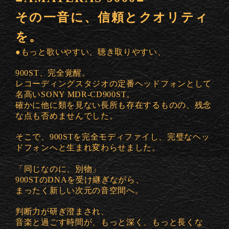
その一音に、信頼とクオリティ
を。
●もっと歌いやすい、聴き取りやすい、
900ST、完全覚醒。
レコーディングスタジオの定番ヘッドフォンとして
名高いSONY MDR-CD900ST。
確かに他に類を見ない長所も存在するものの、残念
な点も否めませんでした。
そこで、900STを完全モディファイし、完璧なヘッ
ドフォンへと生まれ変わらせました。
「同じなのに、別物」
900STのDNAを受け継ぎながら、
まったく新しい次元の音空間へ。
判断力が研ぎ澄まされ、
音楽と過ごす時間が、もっと深く、もっと長くな